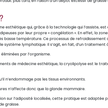
e produit plus tard, en raison d’un dépôt excessif de grais
 ?
esthétique qui, grâce à la technologie qui l’assiste, est 
 adipeuses par leur propre « congélation ». En effet, la zo
ès basse température. Ce processus de refroidissement co
 système lymphatique. Il s’agit, en fait, d’un traitement à
éliminées par l’organisme.
ents de médecine esthétique, la cryolipolyse est le trai
u’il n’endommage pas les tissus environnants.
ures n’affecte donc que la glande mammaire.
ion sur l’adiposité localisée, cette pratique est adaptée 
e graisse.