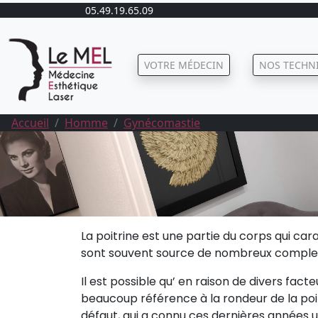
05.49.19.65.09
VOTRE MÉDECIN
NOS TECHN
Accueil
Homme
Gynécomastie
La poitrine est une partie du corps qui ca
sont souvent source de nombreux complexe
Il est possible qu’ en raison de divers fac
beaucoup référence à la rondeur de la poit
défaut, qui a connu ces dernières années 