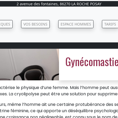
2 avenue des fontaines, 86270 LA ROCHE POSAY
IQUES
VOS BESOINS
ESPACE HOMMES
TARIFS
Gynécomasti
ractérise le physique d’une femme. Mais l’homme peut auss
s. La cryolipolyse peut être une solution pour supprime
teurs, même l’homme ait une certaine protubérance des sein
rine féminine, ce qui apporte un déséquilibre psychologi
une croissance non négligeable, est connu sous le nom d