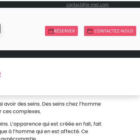
contact@le-mel.com
RÉSERVER
CONTACTEZ-NOUS
e
i avoir des seins. Des seins chez l’homme
r ces complexes.
s. L’apparence qui est créée en fait, fait
que à l’homme qui en est affecté. Ce
e gynécomastie.