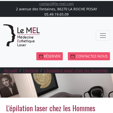
contact@le-mel.com
2 avenue des fontaines, 86270 LA ROCHE POSAY
05.49.19.65.09
RÉSERVER
CONTACTEZ-NOUS
Accueil
Homme
L‘épilation laser chez les Hommes
L‘épilation laser chez les Hommes